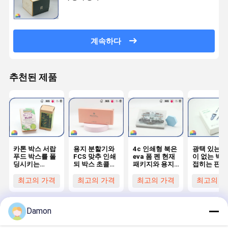
계속하다
추천된 제품
카톤 박스 서랍
용지 분할기와
4c 인쇄형 북은
광택 있는/
푸드 박스를 폴
FCS 맞추 인쇄
eva 폼 펜 현재
이 없는 박
딩시키는
되 박스 초콜릿
패키지와 용지
접히는 판지
350Gsm 크라
패키지 박스
함을 형성했습
자 접을 수 
프트 지에 니스
니다
마분지 콘테
최고의 가격
최고의 가격
최고의 가격
최고의 가
를 칠하는 매트
너를 주문을
아서 만들었
니다
Damon