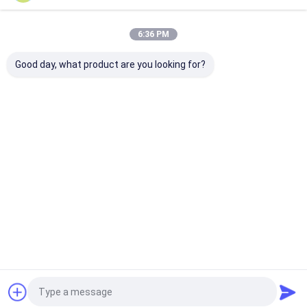
Certificates
6:36 PM
Good day, what product are you looking for?
ISO9001:2015
SGS, FSC
Desktop Site
홈
사이트맵
연락처
사이트맵
개인정보 보호 정책
품질
서류상 선물 상자
중국 공장.Copyright © 2026 Guangzhou NSW
printing co.,ltd. All Rights Reserved.