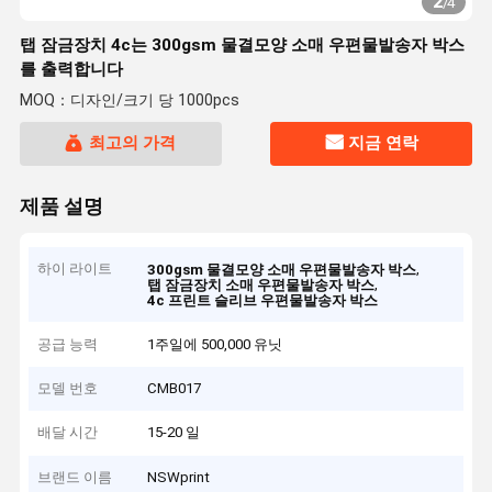
2
/
4
탭 잠금장치 4c는 300gsm 물결모양 소매 우편물발송자 박스
를 출력합니다
MOQ：디자인/크기 당 1000pcs
최고의 가격
지금 연락
제품 설명
하이 라이트
,
300gsm 물결모양 소매 우편물발송자 박스
,
탭 잠금장치 소매 우편물발송자 박스
4c 프린트 슬리브 우편물발송자 박스
공급 능력
1주일에 500,000 유닛
모델 번호
CMB017
배달 시간
15-20 일
브랜드 이름
NSWprint