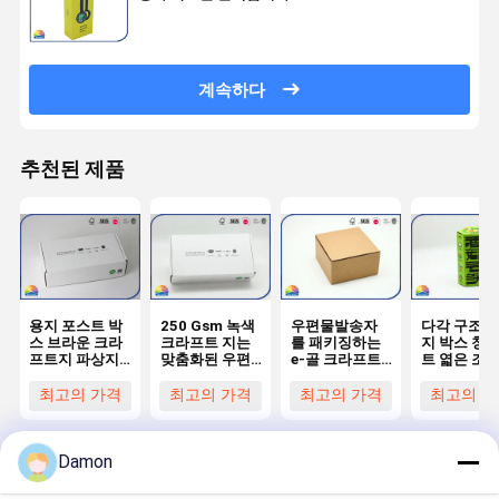
계속하다
추천된 제품
용지 포스트 박
250 Gsm 녹색
우편물발송자
다각 구조 
스 브라운 크라
크라프트 지는
를 패키징하는
지 박스 청색
프트지 파상지
맞춤화된 우편
e-골 크라프트
트 엷은 조각
박스 우편물발
물발송자 박스
지는 어떤 인쇄
양
송자 종류
로고를 주름지
특수한 설계도
최고의 가격
최고의 가격
최고의 가격
최고의 가
게 했습니다
권투하지 않습
니다
Damon